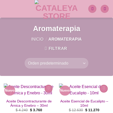
Saltar
al
contenido
Aromaterapia
INICIO
/
AROMATERAPIA
FILTRAR
Nuevo
Nuevo
Añadir
Añadir
a la
a la
Aceite Descontracturante de
Aceite Esencial de Eucalipto –
lista de
lista de
Árnica y Enebro – 30ml
10ml
deseos
deseos
El
El
El
El
$
4.240
$
3.760
$
12.630
$
11.270