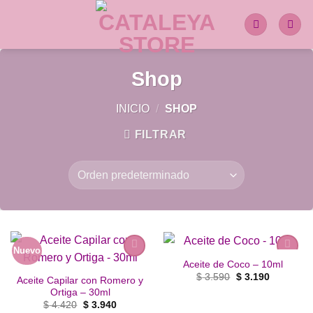
Saltar
al
contenido
Shop
INICIO
/
SHOP
FILTRAR
Nuevo
Aceite de Coco – 10ml
Añadir
Añadir
El
El
a la
a la
$
3.590
$
3.190
Aceite Capilar con Romero y
precio
precio
lista de
lista de
Ortiga – 30ml
original
actual
deseos
deseos
era:
es:
El
El
$
4.420
$
3.940
$ 3.590.
$ 3.190.