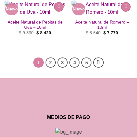
Nuevo
Nuevo
Añadir
Añadir
a la
a la
Aceite Natural de Pepitas de
Aceite Natural de Romero –
lista de
lista de
Uva – 10ml
10ml
deseos
deseos
El
El
El
El
$
9.360
$
8.420
$
8.640
$
7.770
precio
precio
precio
precio
original
actual
original
actual
era:
es:
era:
es:
$ 9.360.
$ 8.420.
$ 8.640.
$ 7.770.
1
2
3
4
5
MEDIOS DE PAGO