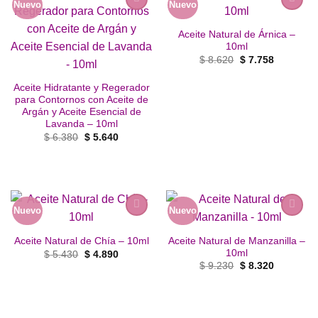
Nuevo
Nuevo
Añadir
Añadir
a la
a la
Aceite Natural de Árnica –
lista de
lista de
10ml
deseos
deseos
El
El
$
8.620
$
7.758
precio
precio
original
actual
era:
es:
Aceite Hidratante y Regerador
$ 8.620.
$ 7.758.
para Contornos con Aceite de
Argán y Aceite Esencial de
Lavanda – 10ml
El
El
$
6.380
$
5.640
precio
precio
original
actual
era:
es:
$ 6.380.
$ 5.640.
Nuevo
Nuevo
Añadir
Añadir
a la
a la
Aceite Natural de Manzanilla –
Aceite Natural de Chía – 10ml
lista de
lista de
10ml
El
El
$
5.430
$
4.890
deseos
deseos
precio
precio
El
El
$
9.230
$
8.320
original
actual
precio
precio
era:
es:
original
actual
$ 5.430.
$ 4.890.
era:
es:
$ 9.230.
$ 8.320.