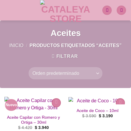
Saltar
al
contenido
Aceites
INICIO
/
PRODUCTOS ETIQUETADOS “ACEITES”
FILTRAR
Nuevo
Aceite de Coco – 10ml
Añadir
Añadir
El
El
a la
a la
$
3.590
$
3.190
Aceite Capilar con Romero y
precio
precio
lista de
lista de
Ortiga – 30ml
original
actual
deseos
deseos
era:
es:
El
El
$
4.420
$
3.940
$ 3.590.
$ 3.190.