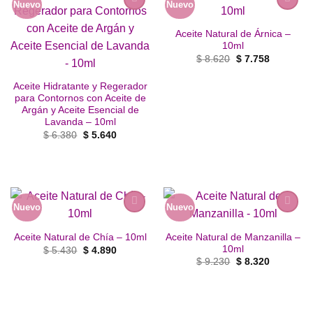
Nuevo
Nuevo
Añadir
Añadir
a la
a la
Aceite Natural de Árnica –
lista de
lista de
10ml
deseos
deseos
El
El
$
8.620
$
7.758
precio
precio
original
actual
era:
es:
Aceite Hidratante y Regerador
$ 8.620.
$ 7.758.
para Contornos con Aceite de
Argán y Aceite Esencial de
Lavanda – 10ml
El
El
$
6.380
$
5.640
precio
precio
original
actual
era:
es:
$ 6.380.
$ 5.640.
Nuevo
Nuevo
Añadir
Añadir
a la
a la
Aceite Natural de Manzanilla –
Aceite Natural de Chía – 10ml
lista de
lista de
10ml
El
El
$
5.430
$
4.890
deseos
deseos
precio
precio
El
El
$
9.230
$
8.320
original
actual
precio
precio
era:
es:
original
actual
$ 5.430.
$ 4.890.
era:
es:
$ 9.230.
$ 8.320.