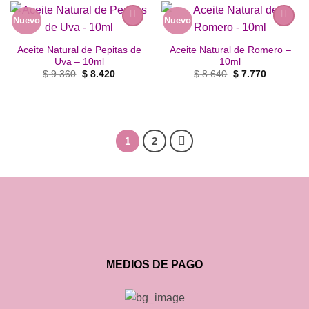
Nuevo
Nuevo
Añadir
Añadir
a la
a la
Aceite Natural de Pepitas de
Aceite Natural de Romero –
lista de
lista de
Uva – 10ml
10ml
deseos
deseos
El
El
El
El
$
9.360
$
8.420
$
8.640
$
7.770
precio
precio
precio
precio
original
actual
original
actual
era:
es:
era:
es:
$ 9.360.
$ 8.420.
$ 8.640.
$ 7.770.
1
2
MEDIOS DE PAGO