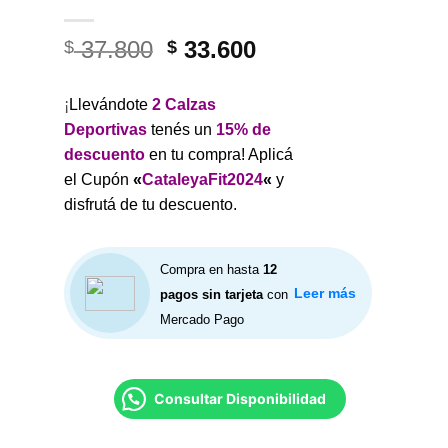
El
El
37.800
33.600
$
$
precio
precio
original
actual
¡
Llevándote
2 Calzas
era:
es:
Deportivas
tenés un
15% de
$ 37.800.
$ 33.600.
descuento
en tu compra
! Aplicá
el Cupón
«
CataleyaFit2024
«
y
disfrutá de tu descuento.
Compra en hasta
12
Leer más
pagos sin tarjeta
con
Mercado Pago
Consultar Disponibilidad