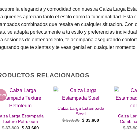
scubre la elegancia y comodidad con nuestra Calza Larga Es
a quienes aprecian tanto el estilo como la funcionalidad. Esta
ampados combinados que resalta en cualquier situación. Con 
las, se adapta perfectamente a tu estilo y preferencias individua
a sesiones de entrenamiento, te acompaña asegurando confort
gurando que te sientas y te veas genial en cualquier momento d
RODUCTOS RELACIONADOS
evo
Añadir
Añadir
a la
a la
Calza Larga Estampada
lista de
lista de
Steel
alza Larga Estampada
Calza La
deseos
deseos
El
El
$
37.800
$
33.600
Texture Petroleum
Combina
precio
precio
El
El
$
37.800
$
33.600
$
37.8
original
actual
precio
precio
era:
es:
original
actual
$ 37.800.
$ 33.600.