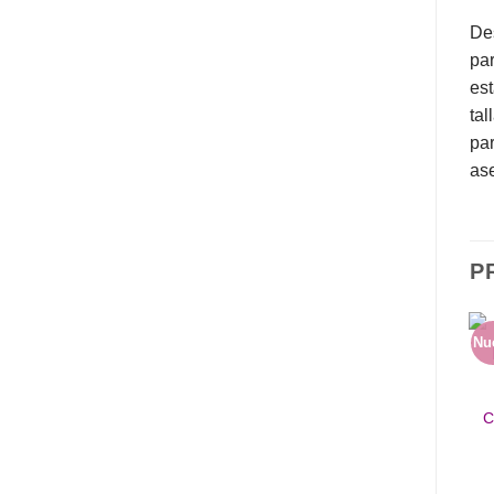
De
par
est
tal
par
ase
P
Nu
C