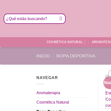
Saltar
al
contenido
Buscar
por:
COSMÉTICA NATURAL
AROMATER
INICIO
/
ROPA DEPORTIVA
NAVEGAR
Nu
Aromaterapia
Cosmética Natural