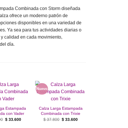
tampada Combinada con Storm diseñada
 calza ofrece un moderno patrón de
opciones disponibles en una variedad de
les. Ya sea para tus actividades diarias o
 y calidad en cada movimiento,
el día.
Nuevo
Añadir
Añadir
a la
a la
lista de
lista de
rga Estampada
Calza Larga Estampada
deseos
deseos
da con Vader
Combinada con Trixie
El
El
El
El
00
$
33.600
$
37.800
$
33.600
precio
precio
precio
precio
original
actual
original
actual