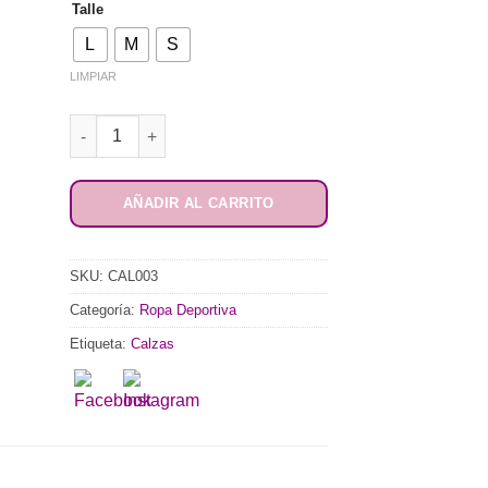
Talle
L
M
S
LIMPIAR
Calza Larga Estampada Combinada con Storm cantidad
AÑADIR AL CARRITO
SKU:
CAL003
Categoría:
Ropa Deportiva
Etiqueta:
Calzas