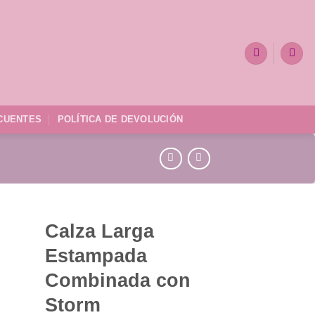
CUENTES
POLÍTICA DE DEVOLUCIÓN
Calza Larga
Estampada
dir
la
Combinada con
a de
eos
Storm