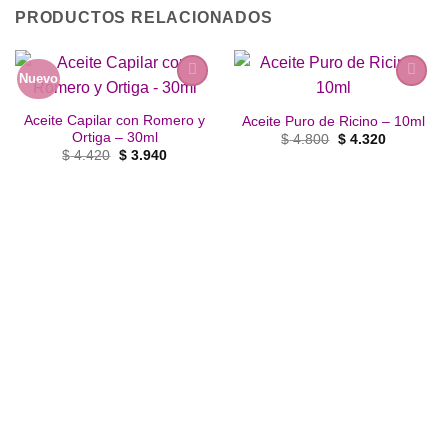
PRODUCTOS RELACIONADOS
Nuevo
Añadir
Añadir
a la
a la
Aceite Capilar con Romero y
Aceite Puro de Ricino – 10ml
lista de
lista de
Ortiga – 30ml
El
El
$
4.800
$
4.320
deseos
deseos
precio
precio
El
El
$
4.420
$
3.940
original
actual
precio
precio
era:
es:
original
actual
$ 4.800.
$ 4.320.
era:
es:
$ 4.420.
$ 3.940.