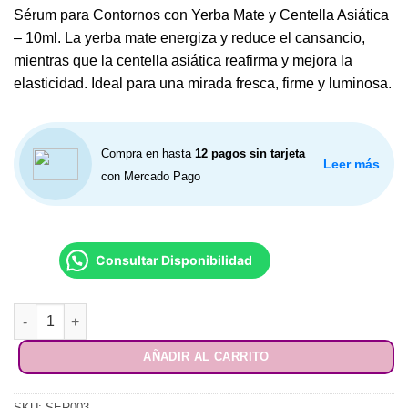
era:
es:
Sérum para Contornos con Yerba Mate y Centella Asiática
$ 5.720.
$ 5.150.
– 10ml. La yerba mate energiza y reduce el cansancio,
mientras que la centella asiática reafirma y mejora la
elasticidad. Ideal para una mirada fresca, firme y luminosa.
Compra en hasta
12 pagos sin tarjeta
Leer más
con Mercado Pago
Consultar Disponibilidad
Sérum para Contornos con Yerba Mate y Centella Asiática - 10m
AÑADIR AL CARRITO
SKU:
SER003