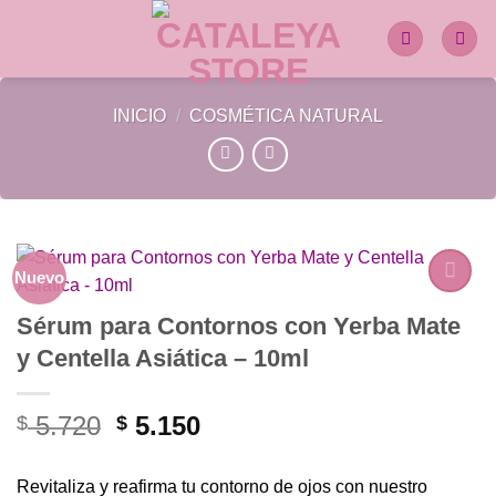
Saltar
al
contenido
INICIO
/
COSMÉTICA NATURAL
Nuevo
Añadir
Sérum para Contornos con Yerba Mate
a la
y Centella Asiática – 10ml
lista de
deseos
El
El
5.720
5.150
$
$
precio
precio
original
actual
Revitaliza y reafirma tu contorno de ojos con nuestro